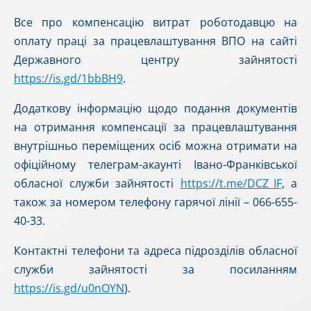
Все про компенсацію витрат роботодавцю на
оплату праці за працевлаштування ВПО на сайті
Державного центру зайнятості
https://is.gd/1bbBH9
.
Додаткову інформацію щодо подання документів
на отримання компенсації за працевлаштування
внутрішньо переміщених осіб можна отримати на
офіційному телеграм-акаунті Івано-Франківської
обласної служби зайнятості
https://t.me/DCZ_IF
, а
також за номером телефону гарячої лінії – 066-655-
40-33.
Контактні телефони та адреса підрозділів обласної
служби зайнятості за посиланням
https://is.gd/u0nOYN
).