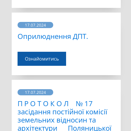
17.07.2024
Оприлюднення ДПТ.
Ознайомитись
17.07.2024
П Р О Т О К О Л № 17
засідання постійної комісії
земельних відносин та
архітектури Поляницької