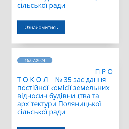
сільської ради
Ознайомитись
16.07.2024
П Р О
Т О К О Л № 35 засідання
постійної комісії земельних
відносин будівництва та
архітектури Поляницької
сільської ради