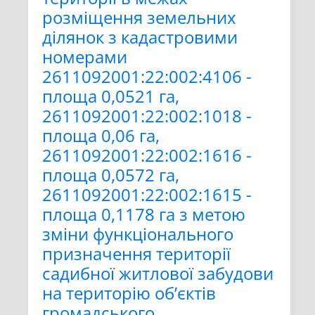
розміщення земельних
ділянок з кадастровими
номерами
2611092001:22:002:4106 -
площа 0,0521 га,
2611092001:22:002:1018 -
площа 0,06 га,
2611092001:22:002:1616 -
площа 0,0572 га,
2611092001:22:002:1615 -
площа 0,1178 га з метою
зміни функціонального
призначення території
садибної житлової забудови
на територію об’єктів
громадського