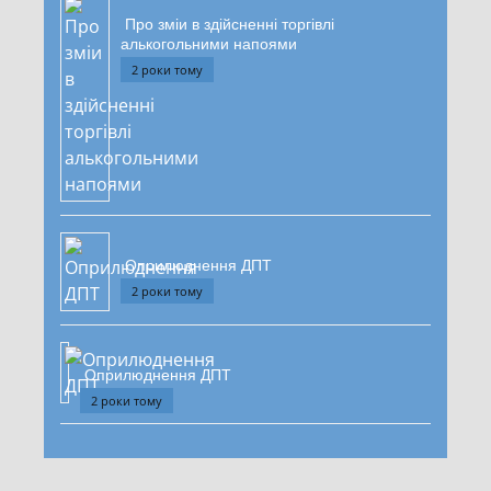
Про зміи в здійсненні торгівлі
алькогольними напоями
2 роки тому
Оприлюднення ДПТ
2 роки тому
Оприлюднення ДПТ
2 роки тому