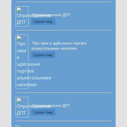
Оприлюднення ДПТ
2 роки тому
Про зміи в здійсненні торгівлі
алькогольними напоями
2 роки тому
Оприлюднення ДПТ
2 роки тому