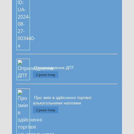
Оприлюднення ДПТ
2 роки тому
Про зміи в здійсненні торгівлі
алькогольними напоями
2 роки тому