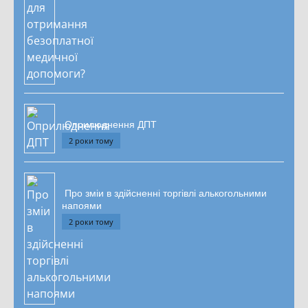
Оприлюднення ДПТ
2 роки тому
Про зміи в здійсненні торгівлі алькогольними
напоями
2 роки тому