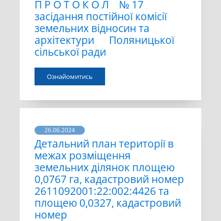
П Р О Т О К О Л № 17
засідання постійної комісії
земельних відносин та
архітектури Поляницької
сільської ради
Ознайомитись
26.06.2024
Детальний план території в
межах розміщення
земельних ділянок площею
0,0767 га, кадастровий номер
2611092001:22:002:4426 та
площею 0,0327, кадастровий
номер