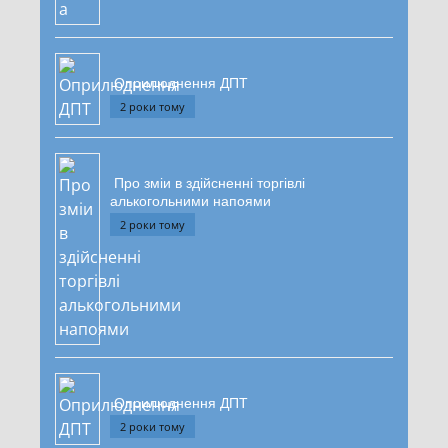
Оприлюднення ДПТ
2 роки тому
Про зміи в здійсненні торгівлі
алькогольними напоями
2 роки тому
Оприлюднення ДПТ
2 роки тому