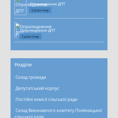
Оприлюднення ДПТ
2 роки тому
Оприлюднення ДПТ
2 роки тому
Розділи
Склад громади
Депутатський корпус
Постійні комісії сільської ради
Склад Виконавчого комітету Поляницької
сільської ради