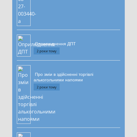
Оприлюднення ДПТ
2 роки тому
Про зміи в здійсненні торгівлі
алькогольними напоями
2 роки тому