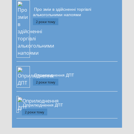
Про зміи в здійсненні торгівлі
алькогольними напоями
2 роки тому
Оприлюднення ДПТ
2 роки тому
Оприлюднення ДПТ
2 роки тому