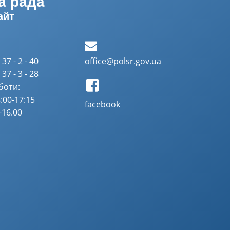
а рада
айт
37 - 2 - 40
office@polsr.gov.ua
37 - 3 - 28
боти:
:00-17:15
facebook
-16.00