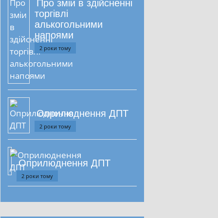
Про зміи в здійсненні
торгівлі
алькогольними
напоями
2 роки тому
Оприлюднення ДПТ
2 роки тому
Оприлюднення ДПТ
2 роки тому