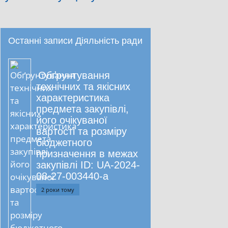
Останні записи Діяльність ради
Обґрунтування
технічних та якісних
характеристика
предмета закупівлі,
його очікуваної
вартості та розміру
бюджетного
призначення в межах
закупівлі ID: UA-2024-
08-27-003440-a
2 роки тому