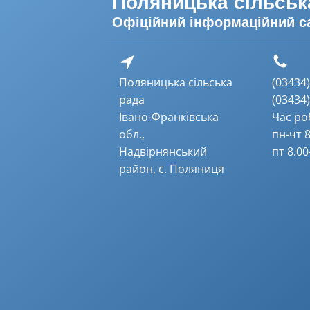
Поляницька сільськ
Офіційний інформаційний с
Поляницька сільська
(03434) 
рада
(03434) 
Івано-Франківська
Час ро
обл.,
пн-чт 8
Надвірнянський
пт 8.00
район, с. Поляниця