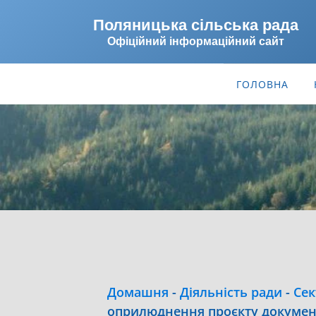
Поляницька сільська рада
Офіційний інформаційний сайт
ГОЛОВНА
Домашня
-
Діяльність ради
-
Сек
оприлюднення проєкту документа