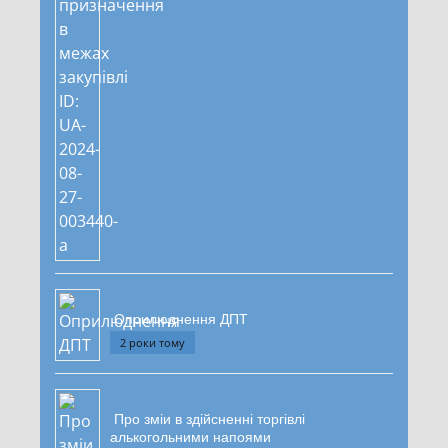
Оприлюднення ДПТ
2 роки тому
Про зміи в здійсненні торгівлі
алькогольними напоями