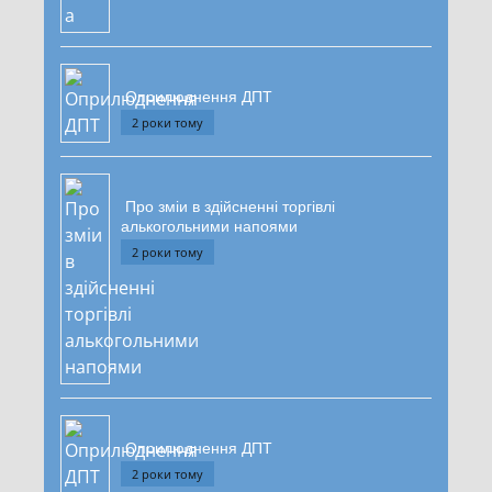
Оприлюднення ДПТ
2 роки тому
Про зміи в здійсненні торгівлі
алькогольними напоями
2 роки тому
Оприлюднення ДПТ
2 роки тому