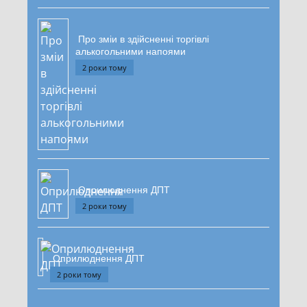
Про зміи в здійсненні торгівлі
алькогольними напоями
2 роки тому
Оприлюднення ДПТ
2 роки тому
Оприлюднення ДПТ
2 роки тому