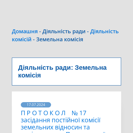
Домашня
-
Діяльність ради
-
Діяльність
комісій
-
Земельна комісія
Діяльність ради:
Земельна
комісія
17.07.2024
П Р О Т О К О Л № 17
засідання постійної комісії
земельних відносин та