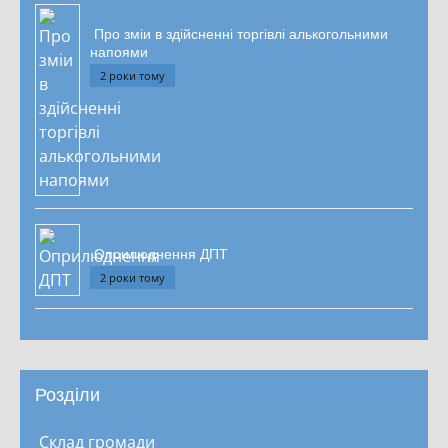
Про зміи в здійсненні торгівлі алькогольними
напоями
2 роки тому
Оприлюднення ДПТ
2 роки тому
Розділи
Склад громади