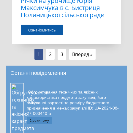
Річки на урочище Юрія
Максимчука в с. Бистриця
Поляницької сільської ради
Ознайомитись
1
2
3
Вперед »
Останні повідомлення
Обґрунтування технічних та якісних
характеристика предмета закупівлі, його
очікуваної вартості та розміру бюджетного
призначення в межах закупівлі ID: UA-2024-08-
27-003440-a
2 роки тому