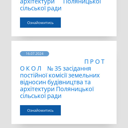
архітектури Поляницької
сільської ради
Ознайомитись
16.07.2024
П Р О Т
О К О Л № 35 засідання
постійної комісії земельних
відносин будівництва та
архітектури Поляницької
сільської ради
Ознайомитись