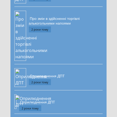
Про зміи в здійсненні торгівлі
алькогольними напоями
2 роки тому
Оприлюднення ДПТ
2 роки тому
Оприлюднення ДПТ
2 роки тому