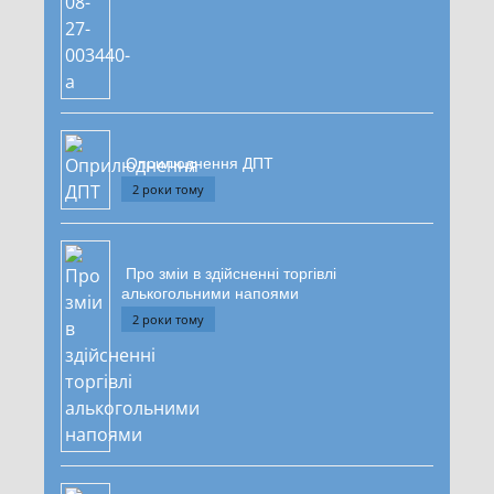
Оприлюднення ДПТ
2 роки тому
Про зміи в здійсненні торгівлі
алькогольними напоями
2 роки тому