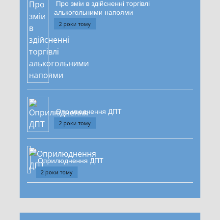
Про зміи в здійсненні торгівлі
алькогольними напоями
2 роки тому
Оприлюднення ДПТ
2 роки тому
Оприлюднення ДПТ
2 роки тому