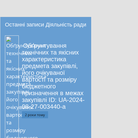
Останні записи Діяльність ради
Обґрунтування
технічних та якісних
характеристика
предмета закупівлі,
його очікуваної
вартості та розміру
бюджетного
призначення в межах
закупівлі ID: UA-2024-
08-27-003440-a
2 роки тому