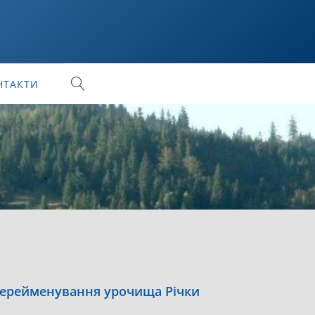
НТАКТИ
 перейменування урочища Річки