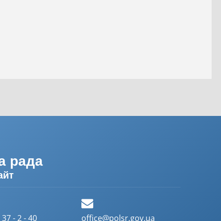
а рада
айт
37 - 2 - 40
office@polsr.gov.ua