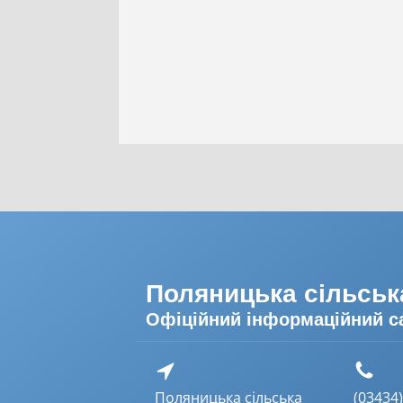
Поляницька сільськ
Офіційний інформаційний с
Поляницька сільська
(03434) 