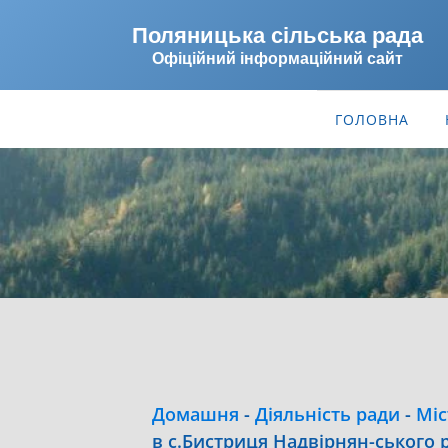
Поляницька сільська рада
Офіційний інформаційний сайт
ГОЛОВНА
Домашня
-
Діяльність ради
-
Міс
в с.Бистриця Надвірнян-ського 