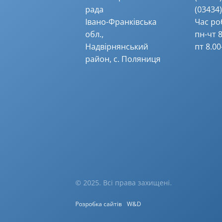
рада
(03434) 
Івано-Франківська
Час ро
обл.,
пн-чт 8
Надвірнянський
пт 8.00
район, с. Поляниця
© 2025. Всі права захищені.
Розробка сайтів
W&D