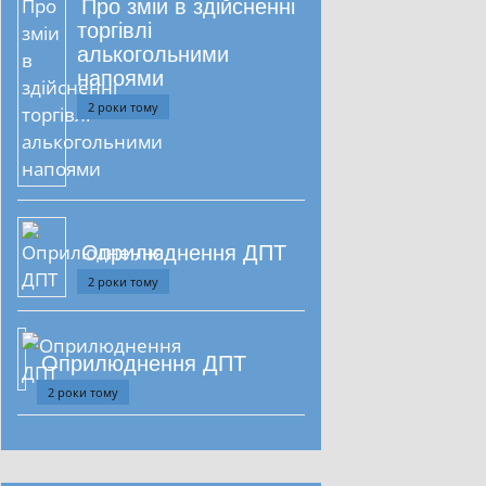
Про зміи в здійсненні
торгівлі
алькогольними
напоями
2 роки тому
Оприлюднення ДПТ
2 роки тому
Оприлюднення ДПТ
2 роки тому