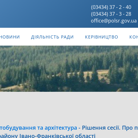
(03434) 37 - 2 - 40
(03434) 37 - 3 - 28
office@polsr.gov.ua
НОВИНИ
ДІЯЛЬНІСТЬ РАДИ
КЕРІВНИЦТВО
КО
тобудування та архітектура
-
Рішення сесії. Про
району Івано-Франківської області