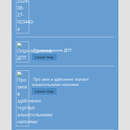
Оприлюднення ДПТ
2 роки тому
Про зміи в здійсненні торгівлі
алькогольними напоями
2 роки тому