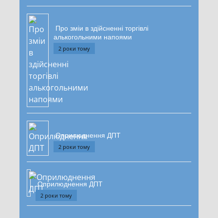
Про зміи в здійсненні торгівлі
алькогольними напоями
2 роки тому
Оприлюднення ДПТ
2 роки тому
Оприлюднення ДПТ
2 роки тому