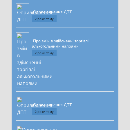
Оприлюднення ДПТ
2 роки тому
Про зміи в здійсненні торгівлі
алькогольними напоями
2 роки тому
Оприлюднення ДПТ
2 роки тому