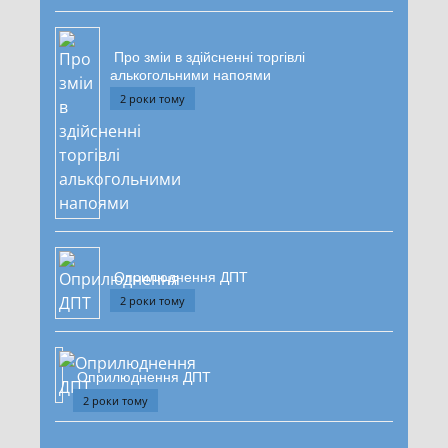
Про зміи в здійсненні торгівлі
алькогольними напоями
2 роки тому
Оприлюднення ДПТ
2 роки тому
Оприлюднення ДПТ
2 роки тому