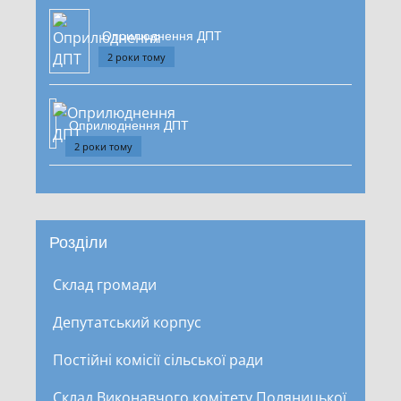
Оприлюднення ДПТ
2 роки тому
Оприлюднення ДПТ
2 роки тому
Розділи
Склад громади
Депутатський корпус
Постійні комісії сільської ради
Склад Виконавчого комітету Поляницької