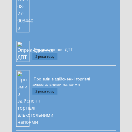
Оприлюднення ДПТ
2 роки тому
Про зміи в здійсненні торгівлі
алькогольними напоями
2 роки тому