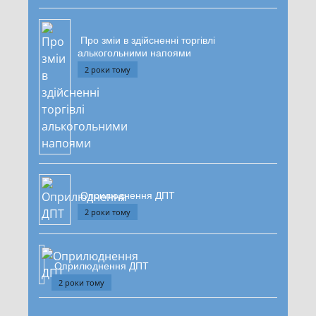
Про зміи в здійсненні торгівлі
алькогольними напоями
2 роки тому
Оприлюднення ДПТ
2 роки тому
Оприлюднення ДПТ
2 роки тому