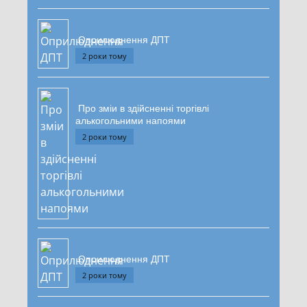
Оприлюднення ДПТ
2 роки тому
Про зміи в здійсненні торгівлі
алькогольними напоями
2 роки тому
Оприлюднення ДПТ
2 роки тому