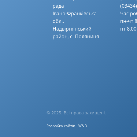
рада
(03434) 
Івано-Франківська
Час ро
обл.,
пн-чт 8
Надвірнянський
пт 8.00
район, с. Поляниця
© 2025. Всі права захищені.
Розробка сайтів
W&D