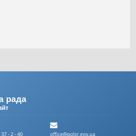
а рада
айт
37 - 2 - 40
office@polsr.gov.ua