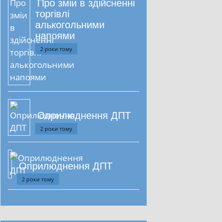
Про зміи в здійсненні
торгівлі
алькогольними
напоями
2 роки тому
Оприлюднення ДПТ
2 роки тому
Оприлюднення ДПТ
2 роки тому