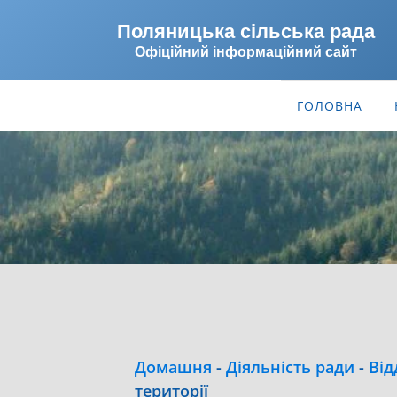
Поляницька сільська рада
Офіційний інформаційний сайт
ГОЛОВНА
Домашня
-
Діяльність ради
-
Від
території