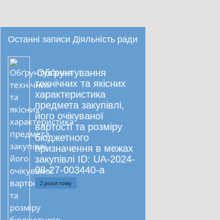
Останні записи Діяльність ради
Обґрунтування
технічних та якісних
характеристика
предмета закупівлі,
його очікуваної
вартості та розміру
бюджетного
призначення в межах
закупівлі ID: UA-2024-
08-27-003440-a
2 роки тому