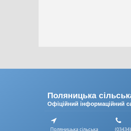
Поляницька сільськ
Офіційний інформаційний с
Поляницька сільська
(03434) 