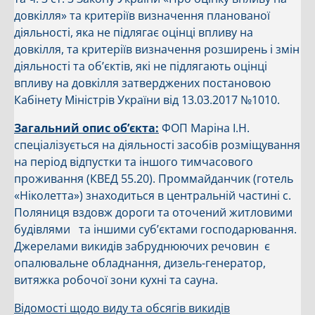
довкілля» та критеріїв визначення планованої
діяльності, яка не підлягає оцінці впливу на
довкілля, та критеріїв визначення розширень і змін
діяльності та об’єктів, які не підлягають оцінці
впливу на довкілля затверджених постановою
Кабінету Міністрів України від 13.03.2017 №1010.
Загальний опис об’єкта:
ФОП Маріна І.Н.
спеціалізується на діяльності засобів розміщування
на період відпустки та іншого тимчасового
проживання (КВЕД 55.20). Проммайданчик (готель
«Ніколетта») знаходиться в центральній частині с.
Поляниця вздовж дороги та оточений житловими
будівлями та іншими суб’єктами господарювання.
Джерелами викидів забруднюючих речовин є
опалювальне обладнання, дизель-генератор,
витяжка робочої зони кухні та сауна.
Відомості щодо виду та обсягів викидів