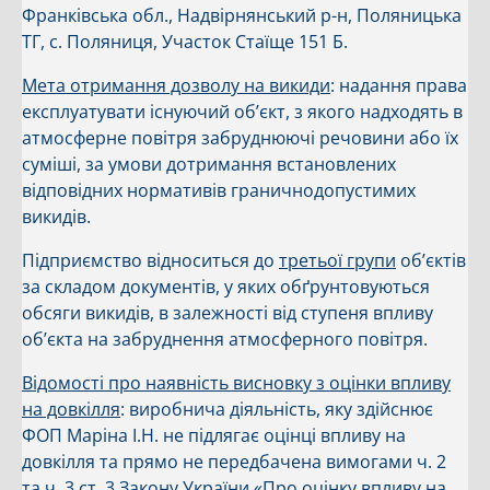
Франківська обл., Надвірнянський р-н, Поляницька
ТГ, с. Поляниця, Участок Стаїще 151 Б.
Мета отримання дозволу на викиди
: надання права
експлуатувати існуючий об’єкт, з якого надходять в
атмосферне повітря забруднюючі речовини або їх
суміші, за умови дотримання встановлених
відповідних нормативів граничнодопустимих
викидів.
Підприємство відноситься до
третьої групи
об’єктів
за складом документів, у яких обґрунтовуються
обсяги викидів, в залежності від ступеня впливу
об’єкта на забруднення атмосферного повітря.
Відомості про наявність висновку з оцінки впливу
на довкілля
: виробнича діяльність, яку здійснює
ФОП Маріна І.Н. не підлягає оцінці впливу на
довкілля та прямо не передбачена вимогами ч. 2
та ч. 3 ст. 3 Закону України «Про оцінку впливу на