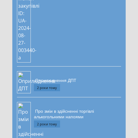
Оприлюднення ДПТ
2 роки тому
Про зміи в здійсненні торгівлі
алькогольними напоями
2 роки тому