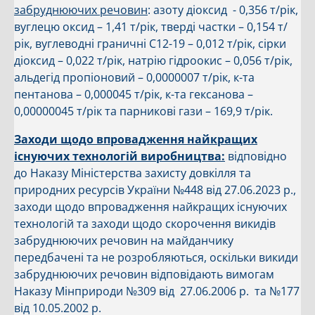
забруднюючих речовин
: азоту діоксид - 0,356 т/рік,
вуглецю оксид – 1,41 т/рік, тверді частки – 0,154 т/
рік, вуглеводні граничні С12-19 – 0,012 т/рік, сірки
діоксид – 0,022 т/рік, натрію гідроокис – 0,056 т/рік,
альдегід пропіоновий – 0,0000007 т/рік, к-та
пентанова – 0,000045 т/рік, к-та гексанова –
0,00000045 т/рік та парникові гази – 169,9 т/рік.
Заходи щодо впровадження найкращих
існуючих технологій виробництва:
відповідно
до Наказу Міністерства захисту довкілля та
природних ресурсів України №448 від 27.06.2023 р.,
заходи щодо впровадження найкращих існуючих
технологій та заходи щодо скорочення викидів
забруднюючих речовин на майданчику
передбачені та не розробляються, оскільки викиди
забруднюючих речовин відповідають вимогам
Наказу Мінприроди №309 від 27.06.2006 р. та №177
від 10.05.2002 р.