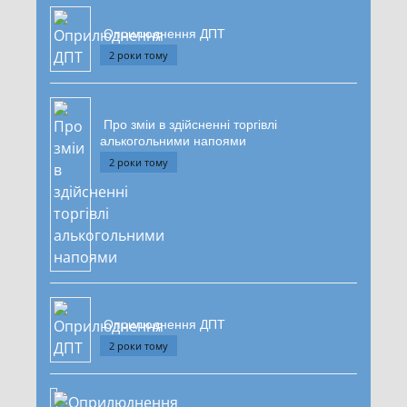
Оприлюднення ДПТ
2 роки тому
Про зміи в здійсненні торгівлі
алькогольними напоями
2 роки тому
Оприлюднення ДПТ
2 роки тому