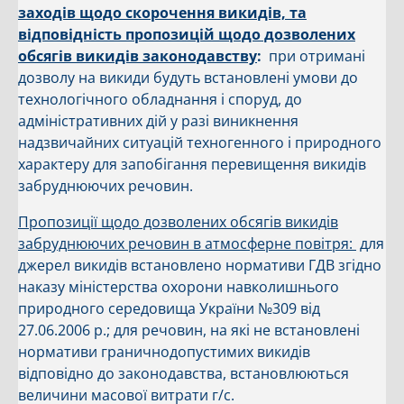
заходів щодо скорочення викидів, та
відповідність пропозицій щодо дозволених
обсягів викидів законодавству
:
при отримані
дозволу на викиди будуть встановлені умови до
технологічного обладнання і споруд, до
адміністративних дій у разі виникнення
надзвичайних ситуацій техногенного і природного
характеру для запобігання перевищення викидів
забруднюючих речовин.
Пропозиції щодо дозволених обсягів викидів
забруднюючих речовин в атмосферне повітря:
для
джерел викидів встановлено нормативи ГДВ згідно
наказу міністерства охорони навколишнього
природного середовища України №309 від
27.06.2006 р.; для речовин, на які не встановлені
нормативи граничнодопустимих викидів
відповідно до законодавства, встановлюються
величини масової витрати г/с.