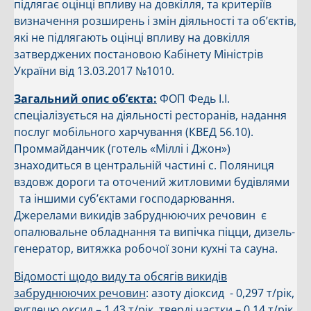
підлягає оцінці впливу на довкілля, та критеріїв
визначення розширень і змін діяльності та об’єктів,
які не підлягають оцінці впливу на довкілля
затверджених постановою Кабінету Міністрів
України від 13.03.2017 №1010.
Загальний опис об’єкта:
ФОП Федь І.І.
спеціалізується на діяльності ресторанів, надання
послуг мобільного харчування (КВЕД 56.10).
Проммайданчик (готель «Міллі і Джон»)
знаходиться в центральній частині с. Поляниця
вздовж дороги та оточений житловими будівлями
та іншими суб’єктами господарювання.
Джерелами викидів забруднюючих речовин є
опалювальне обладнання та випічка піцци, дизель-
генератор, витяжка робочої зони кухні та сауна.
Відомості щодо виду та обсягів викидів
забруднюючих речовин
: азоту діоксид - 0,297 т/рік,
вуглецю оксид – 1,43 т/рік, тверді частки – 0,14 т/рік,