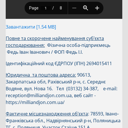
Завантажити [1.54 MB]
Повне та скорочене найменування
суб’єкта
господарювання:
Фізична особа-підприємець
Федь Іван Іванович / ФОП Федь І.І.
Ідентифікаційний код ЄДРПОУ (ІПН) 2694015411
Юридична та поштова адреса:
90613,
Закарпатська обл, Рахівський р-н, с. Середнє
Водяне, вул. Нова 16. Тел (03132) 34-387, e-mail:
reception@milliandjon.com.ua, веб сайт -
https://milliandjon.com.ua/
Фактичне місцезнаходження об’єкта
: 78593, Івано-
Франківська обл., Надвірнянський р-н, Поляницька
ТГ, с. Поляниця, Участок Стаїще 151 А.