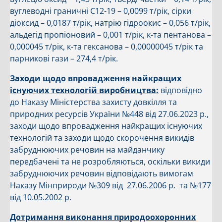
вуглеводні граничні С12-19 – 0,0099 т/рік, сірки
діоксид – 0,0187 т/рік, натрію гідроокис – 0,056 т/рік,
альдегід пропіоновий – 0,001 т/рік, к-та пентанова –
0,000045 т/рік, к-та гексанова – 0,00000045 т/рік та
парникові гази – 274,4 т/рік.
Заходи щодо впровадження найкращих
існуючих технологій виробництва:
відповідно
до Наказу Міністерства захисту довкілля та
природних ресурсів України №448 від 27.06.2023 р.,
заходи щодо впровадження найкращих існуючих
технологій та заходи щодо скорочення викидів
забруднюючих речовин на майданчику
передбачені та не розробляються, оскільки викиди
забруднюючих речовин відповідають вимогам
Наказу Мінприроди №309 від 27.06.2006 р. та №177
від 10.05.2002 р.
Дотримання виконання природоохоронних