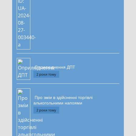
Оприлюднення ДПТ
2 роки тому
Про зміи в здійсненні торгівлі
алькогольними напоями
2 роки тому