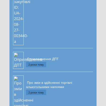
Оприлюднення ДПТ
2 роки тому
Про зміи в здійсненні торгівлі
алькогольними напоями
2 роки тому