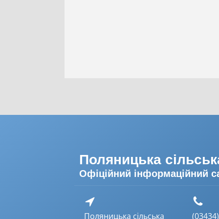
Поляницька сільськ
Офіційний інформаційний с
Поляницька сільська
(03434) 