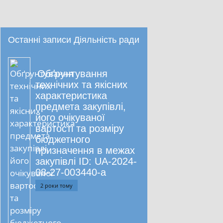
Останні записи Діяльність ради
Обґрунтування
технічних та якісних
характеристика
предмета закупівлі,
його очікуваної
вартості та розміру
бюджетного
призначення в межах
закупівлі ID: UA-2024-
08-27-003440-a
2 роки тому