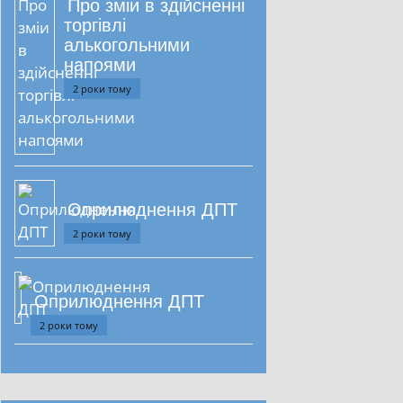
Про зміи в здійсненні
торгівлі
алькогольними
напоями
2 роки тому
Оприлюднення ДПТ
2 роки тому
Оприлюднення ДПТ
2 роки тому