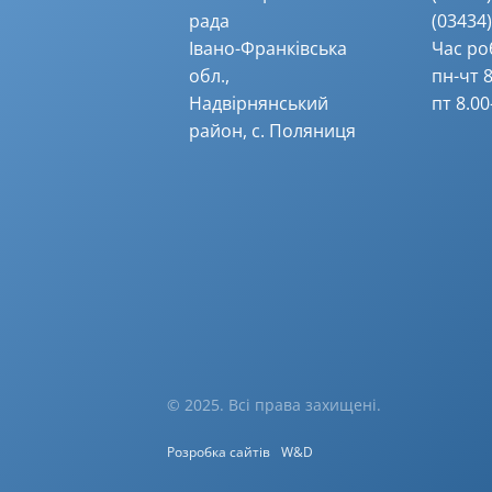
рада
(03434) 
Івано-Франківська
Час ро
обл.,
пн-чт 8
Надвірнянський
пт 8.00
район, с. Поляниця
© 2025. Всі права захищені.
Розробка сайтів
W&D