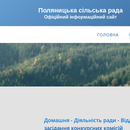
Поляницька сільська рада
Офіційний інформаційний сайт
ГОЛОВНА
Домашня
-
Діяльність ради
-
Від
засідання конкурсних комісій