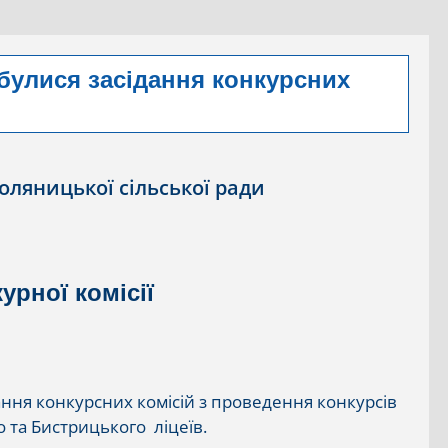
дбулися засідання конкурсних
Поляницької сільської ради
урної комісії
ання конкурсних комісій з проведення конкурсів
 та Бистрицького ліцеїв.