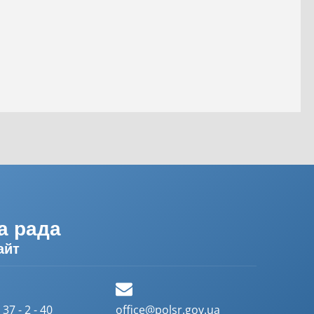
а рада
айт
37 - 2 - 40
office@polsr.gov.ua