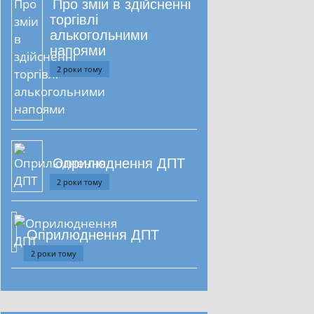
Про зміи в здійсненні
торгівлі
алькогольними
напоями
2 роки тому
Оприлюднення ДПТ
2 роки тому
Оприлюднення ДПТ
2 роки тому