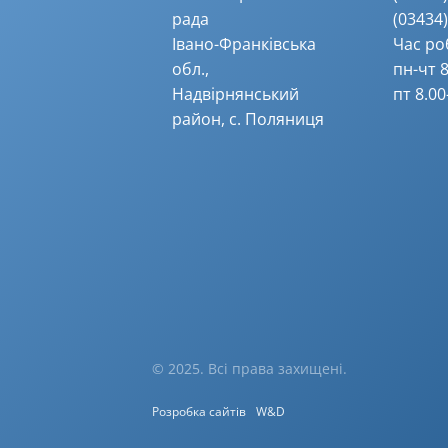
рада
(03434) 
Івано-Франківська
Час ро
обл.,
пн-чт 8
Надвірнянський
пт 8.00
район, с. Поляниця
© 2025. Всі права захищені.
Розробка сайтів
W&D