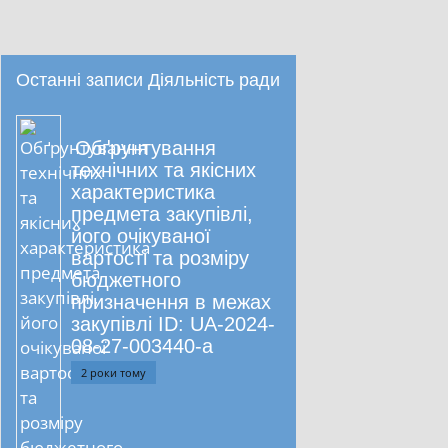
Останні записи Діяльність ради
Обґрунтування
технічних та якісних
характеристика
предмета закупівлі,
його очікуваної
вартості та розміру
бюджетного
призначення в межах
закупівлі ID: UA-2024-
08-27-003440-a
2 роки тому