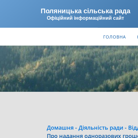
Поляницька сільська рада
Офіційний інформаційний сайт
ГОЛОВНА
Домашня
-
Діяльність ради
-
Від
Про надання одноразових грош