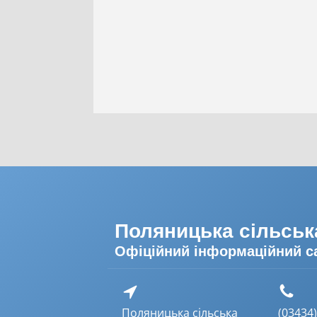
Поляницька сільськ
Офіційний інформаційний с
Поляницька сільська
(03434) 