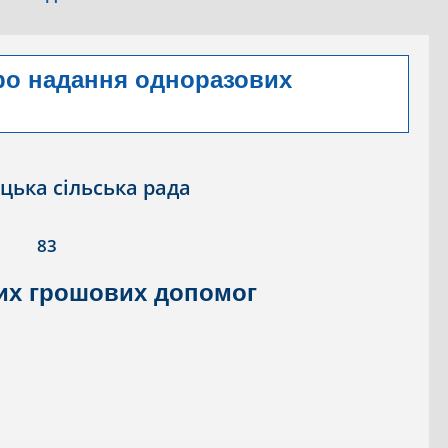
ро надання одноразових
цька сільська рада
83
их грошових допомог