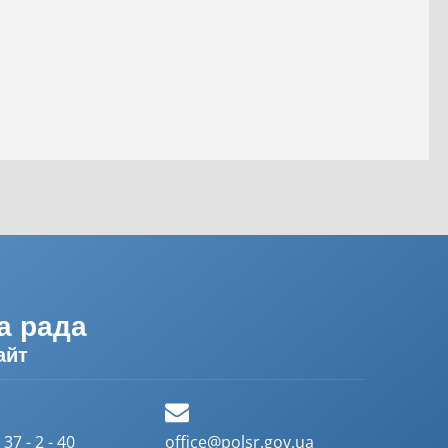
а рада
айт
37 - 2 - 40
office@polsr.gov.ua