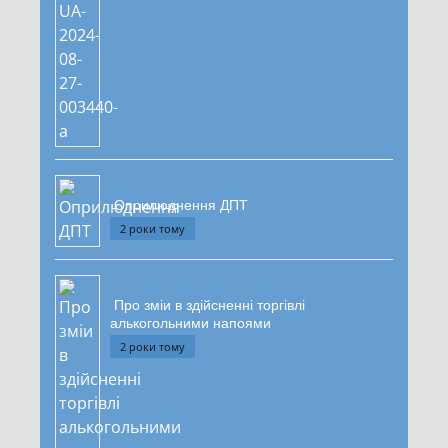
Оприлюднення ДПТ
2 роки тому
Про зміи в здійсненні торгівлі
алькогольними напоями
2 роки тому