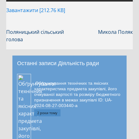
Завантажити [212.76 KB]
Поляницький сільський
Микола Поляк
голова
Останні записи Діяльність ради
Обґрунтування технічних та якісних
характеристика предмета закупівлі, його
очікуваної вартості та розміру бюджетного
призначення в межах закупівлі ID: UA-
2024-08-27-003440-a
2 роки тому