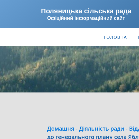
Поляницька сільська рада
Офіційний інформаційний сайт
ГОЛОВНА
Домашня
-
Діяльність ради
-
Від
до генерального плану села Яб