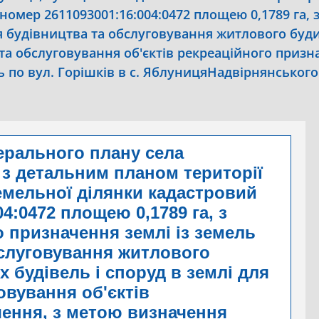
номер 2611093001:16:004:0472 площею 0,1789 га, 
я будівництва та обслуговування житлового буди
 та обслуговування об'єктів рекреаційного приз
 по вул. Горішків в с. ЯблуницяНадвірнянського
ерального плану села
 з детальним планом території
емельної ділянки кадастровий
4:0472 площею 0,1789 га, з
 призначення землі із земель
бслуговування житлового
х будівель і споруд в землі для
овування об'єктів
чення, з метою визначення