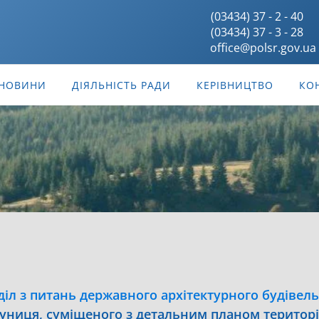
(03434) 37 - 2 - 40
(03434) 37 - 3 - 28
office@polsr.gov.ua
НОВИНИ
ДІЯЛЬНІСТЬ РАДИ
КЕРІВНИЦТВО
КО
діл з питань державного архітектурного будівел
луниця, суміщеного з детальним планом територ