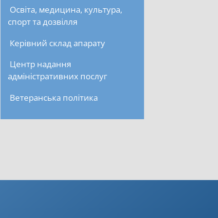
Освіта, медицина, культура,
спорт та дозвілля
Керівний склад апарату
Центр надання
адміністративних послуг
Ветеранська політика