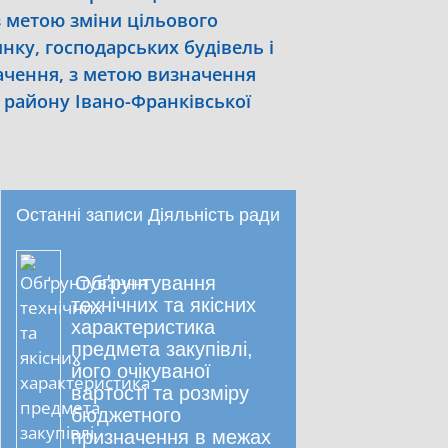
з метою зміни цільового
нку, господарських будівель і
начення, з метою визначення
 району Івано-Франківської
Останні записи Діяльність ради
Обґрунтування
технічних та якісних
характеристика
предмета закупівлі,
його очікуваної
вартості та розміру
бюджетного
призначення в межах