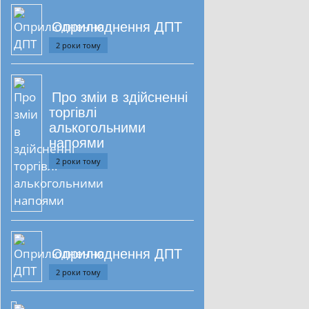
Оприлюднення ДПТ
2 роки тому
Про зміи в здійсненні
торгівлі
алькогольними
напоями
2 роки тому
Оприлюднення ДПТ
2 роки тому