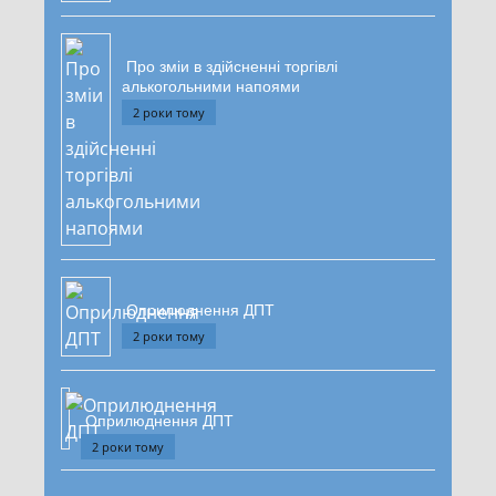
Про зміи в здійсненні торгівлі
алькогольними напоями
2 роки тому
Оприлюднення ДПТ
2 роки тому
Оприлюднення ДПТ
2 роки тому