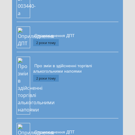
Оприлюднення ДПТ
2 роки тому
Про зміи в здійсненні торгівлі
алькогольними напоями
2 роки тому
Оприлюднення ДПТ