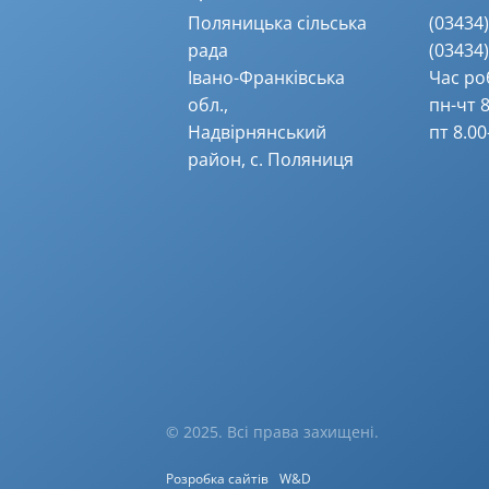
Поляницька сільська
(03434) 
рада
(03434) 
Івано-Франківська
Час ро
обл.,
пн-чт 8
Надвірнянський
пт 8.00
район, с. Поляниця
© 2025. Всі права захищені.
Розробка сайтів
W&D