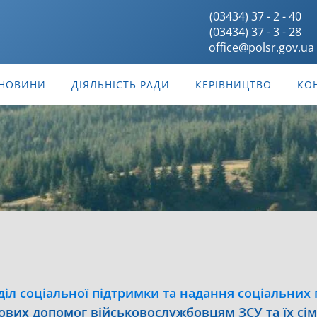
(03434) 37 - 2 - 40
(03434) 37 - 3 - 28
office@polsr.gov.ua
НОВИНИ
ДІЯЛЬНІСТЬ РАДИ
КЕРІВНИЦТВО
КО
діл соціальної підтримки та надання соціальних 
вих допомог військовослужбовцям ЗСУ та їх сім