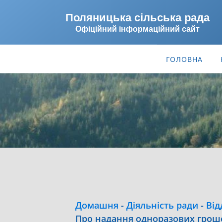
Поляницька сільська рада
Офіційний інформаційний сайт
ГОЛОВНА
Домашня
-
Діяльність ради
-
Від
Про надання одноразових грошо