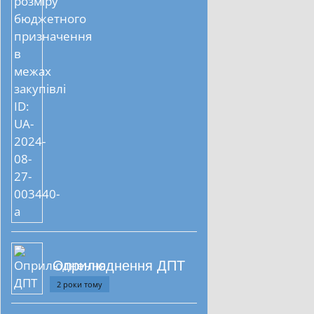
Оприлюднення ДПТ
2 роки тому