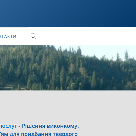
НТАКТИ
послуг
-
Рішення виконкому.
’ям для придбання твердого