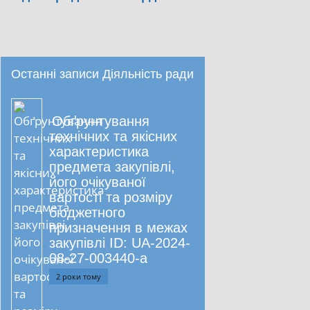
Останні записи Діяльність ради
Обґрунтування
технічних та якісних
характеристика
предмета закупівлі,
його очікуваної
вартості та розміру
бюджетного
призначення в межах
закупівлі ID: UA-2024-
08-27-003440-a
2 роки тому