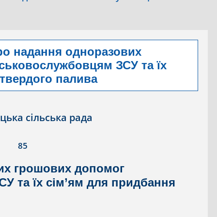
ро надання одноразових
ськовослужбовцям ЗСУ та їх
 твердого палива
цька сільська рада
85
их грошових допомог
У та їх сім’ям для придбання