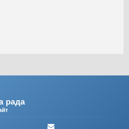
а рада
айт