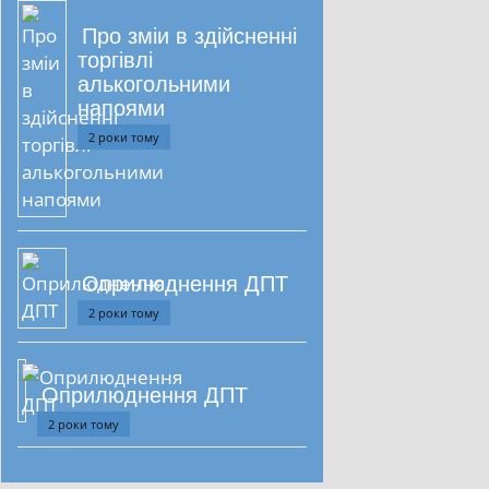
Про зміи в здійсненні
торгівлі
алькогольними
напоями
2 роки тому
Оприлюднення ДПТ
2 роки тому
Оприлюднення ДПТ
2 роки тому