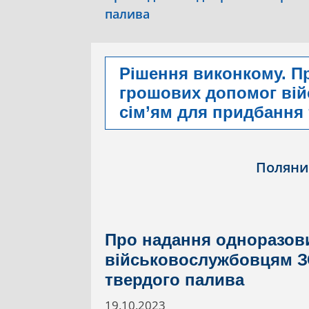
палива
Рішення виконкому. П
грошових допомог вій
сім’ям для придбання
Поляни
Про надання одноразов
військовослужбовцям ЗС
твердого палива
19.10.2023