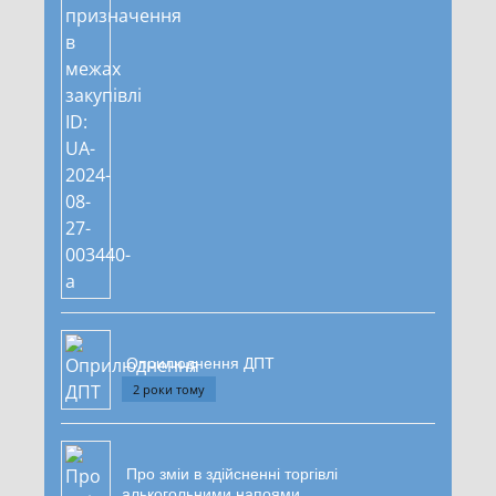
Оприлюднення ДПТ
2 роки тому
Про зміи в здійсненні торгівлі
алькогольними напоями