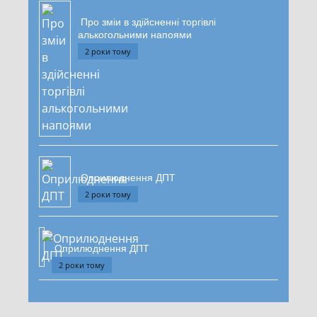
Про зміи в здійсненні торгівлі
алькогольними напоями
2 роки тому
Оприлюднення ДПТ
2 роки тому
Оприлюднення ДПТ
2 роки тому