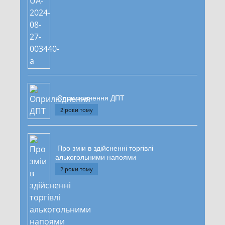
Оприлюднення ДПТ
2 роки тому
Про зміи в здійсненні торгівлі
алькогольними напоями
2 роки тому