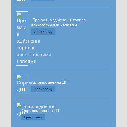
Про зміи в здійсненні торгівлі
алькогольними напоями
2 роки тому
Оприлюднення ДПТ
2 роки тому
Оприлюднення ДПТ
2 роки тому