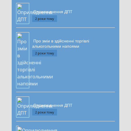
Оприлюднення ДПТ
2 роки тому
Про зміи в здійсненні торгівлі
алькогольними напоями
2 роки тому
Оприлюднення ДПТ
2 роки тому