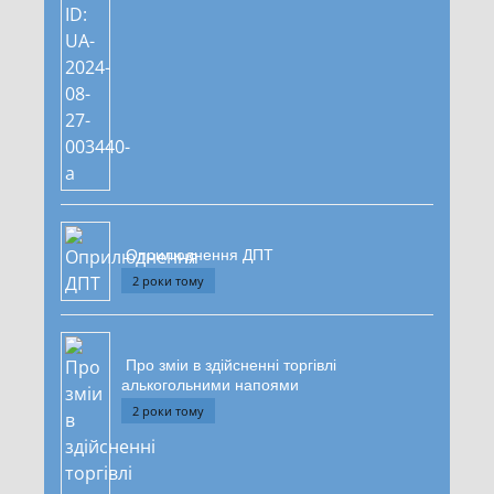
Оприлюднення ДПТ
2 роки тому
Про зміи в здійсненні торгівлі
алькогольними напоями
2 роки тому