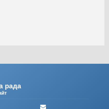
а рада
айт