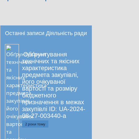
Останні записи Діяльність ради
Обґрунтування
технічних та якісних
характеристика
предмета закупівлі,
його очікуваної
вартості та розміру
бюджетного
призначення в межах
закупівлі ID: UA-2024-
08-27-003440-a
2 роки тому