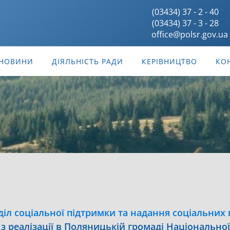
(03434) 37 - 2 - 40
(03434) 37 - 3 - 28
office@polsr.gov.ua
НОВИНИ
ДІЯЛЬНІСТЬ РАДИ
КЕРІВНИЦТВО
КО
діл соціальної підтримки та надання соціальних 
 з реалізації в Поляницькій громаді Національної 