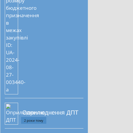
Оприлюднення ДПТ
2 роки тому