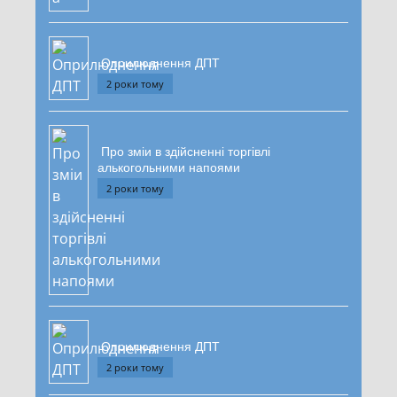
Оприлюднення ДПТ
2 роки тому
Про зміи в здійсненні торгівлі
алькогольними напоями
2 роки тому
Оприлюднення ДПТ
2 роки тому