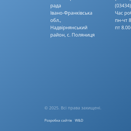
рада
(03434) 
Івано-Франківська
Час ро
обл.,
пн-чт 8
Надвірнянський
пт 8.00
район, с. Поляниця
© 2025. Всі права захищені.
Розробка сайтів
W&D