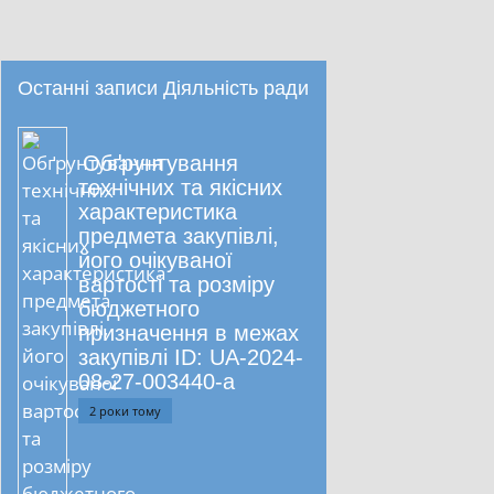
Останні записи Діяльність ради
Обґрунтування
технічних та якісних
характеристика
предмета закупівлі,
його очікуваної
вартості та розміру
бюджетного
призначення в межах
закупівлі ID: UA-2024-
08-27-003440-a
2 роки тому