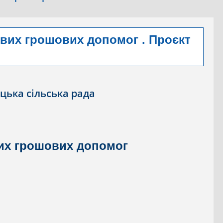
вих грошових допомог . Проєкт
цька сільська рада
их грошових допомог