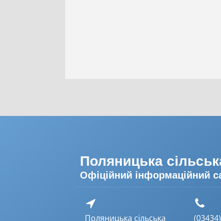
Поляницька сільськ
Офіційний інформаційний с
Поляницька сільська
(03434) 