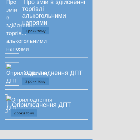
Про зміи в здійсненні
торгівлі
алькогольними
напоями
2 роки тому
Оприлюднення ДПТ
2 роки тому
Оприлюднення ДПТ
2 роки тому