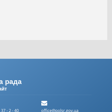
а рада
айт
37 - 2 - 40
office@polsr.gov.ua