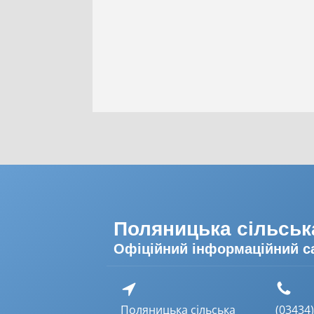
Поляницька сільськ
Офіційний інформаційний с
Поляницька сільська
(03434) 