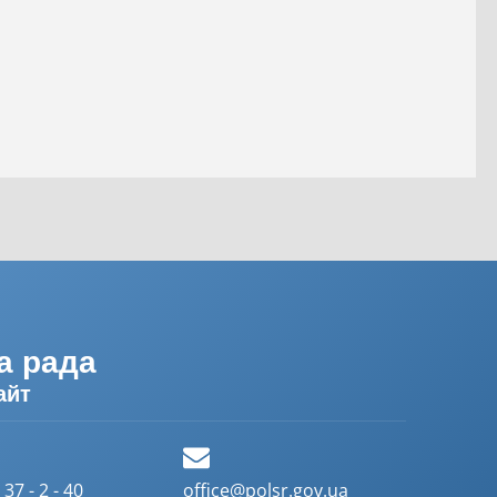
а рада
айт
37 - 2 - 40
office@polsr.gov.ua