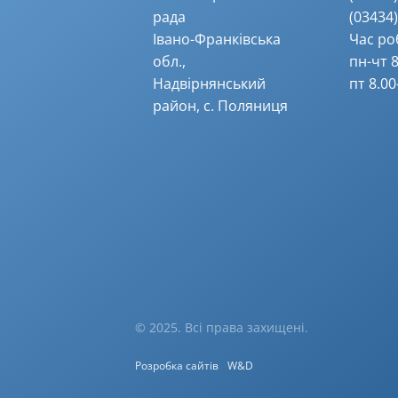
рада
(03434) 
Івано-Франківська
Час ро
обл.,
пн-чт 8
Надвірнянський
пт 8.00
район, с. Поляниця
© 2025. Всі права захищені.
Розробка сайтів
W&D