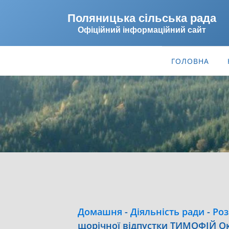
Поляницька сільська рада
Офіційний інформаційний сайт
ГОЛОВНА
Домашня
-
Діяльність ради
-
Роз
щорічної відпустки ТИМОФІЙ Ок