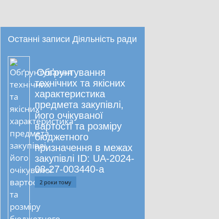
Останні записи Діяльність ради
Обґрунтування
технічних та якісних
характеристика
предмета закупівлі,
його очікуваної
вартості та розміру
бюджетного
призначення в межах
закупівлі ID: UA-2024-
08-27-003440-a
2 роки тому