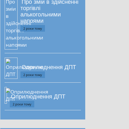
Про зміи в здійсненні
торгівлі
алькогольними
напоями
2 роки тому
Оприлюднення ДПТ
2 роки тому
Оприлюднення ДПТ
2 роки тому