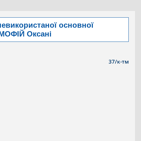
невикористаної основної
ИМОФІЙ Оксані
37/к-тм