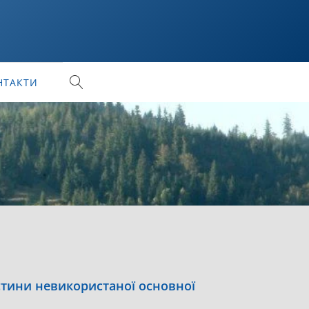
НТАКТИ
стини невикористаної основної