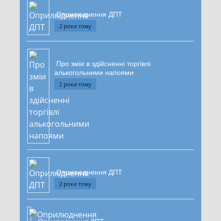
Оприлюднення ДПТ
2 роки тому
Про зміи в здійсненні торгівлі
алькогольними напоями
2 роки тому
Оприлюднення ДПТ
2 роки тому