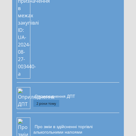
Оприлюднення ДПТ
2 роки тому
Про зміи в здійсненні торгівлі
алькогольними напоями